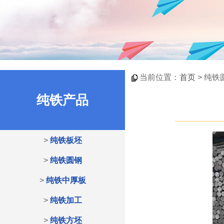
当前位置：
首页
> 纯铁
纯铁产品
>
纯铁板坯
>
纯铁圆钢
>
纯铁中厚板
>
纯铁加工
>
纯铁方坯