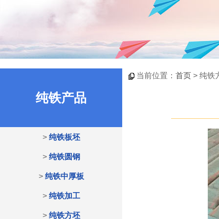
当前位置：
首页
> 纯铁
纯铁产品
>
纯铁板坯
>
纯铁圆钢
>
纯铁中厚板
>
纯铁加工
>
纯铁方坯